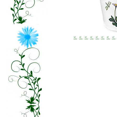
<
<
<
<
<
<
<
<