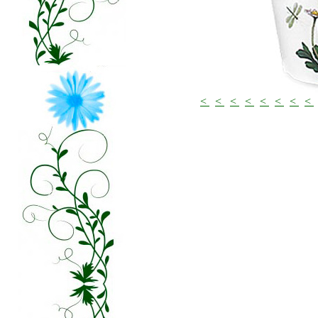
<
<
<
<
<
<
<
<