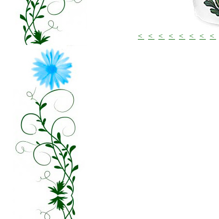
<
<
<
<
<
<
<
<