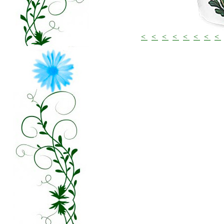
<
<
<
<
<
<
<
<