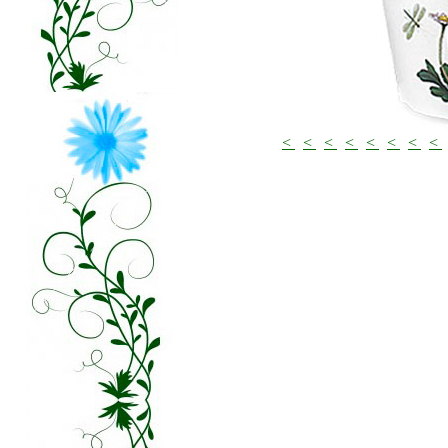
<
<
<
<
<
<
<
<