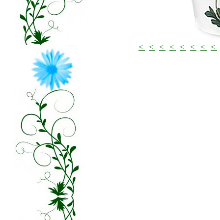
<
<
<
<
<
<
<
<