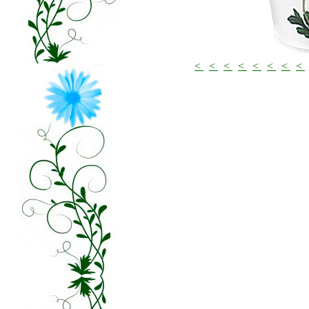
<
<
<
<
<
<
<
<