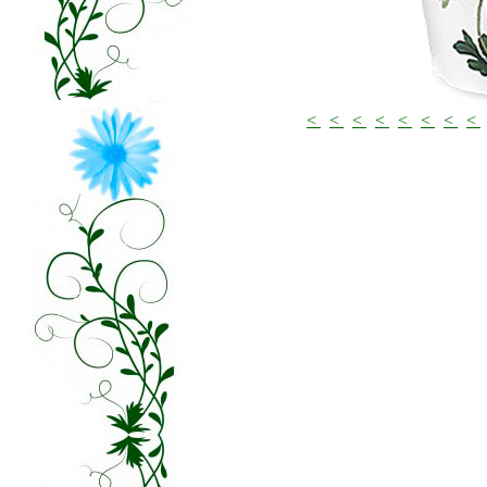
<
<
<
<
<
<
<
<