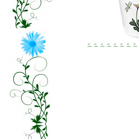
<
<
<
<
<
<
<
<