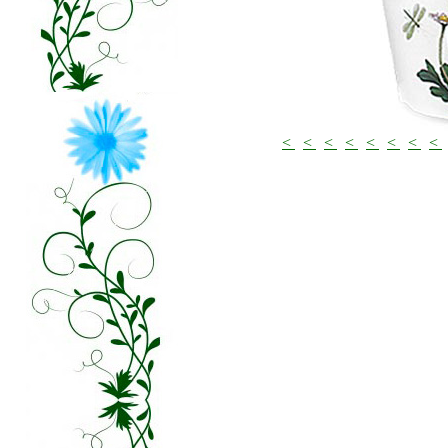
<
<
<
<
<
<
<
<