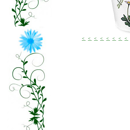
<
<
<
<
<
<
<
<