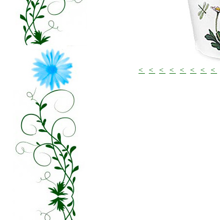
<
<
<
<
<
<
<
<