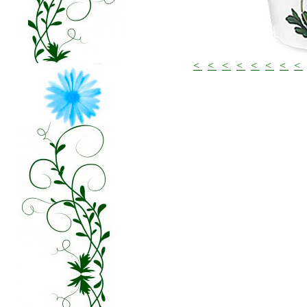
<
<
<
<
<
<
<
<