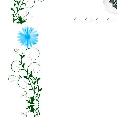
<
<
<
<
<
<
<
<