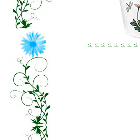
<
<
<
<
<
<
<
<