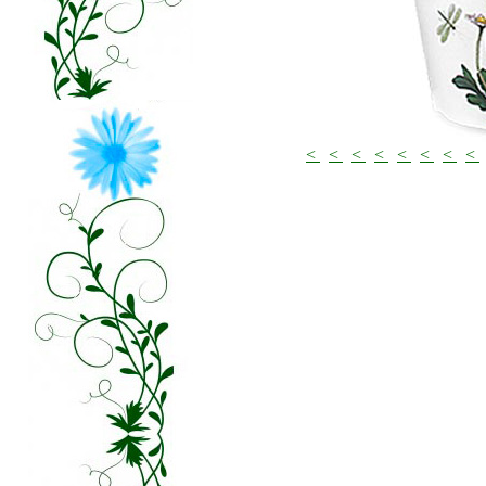
<
<
<
<
<
<
<
<