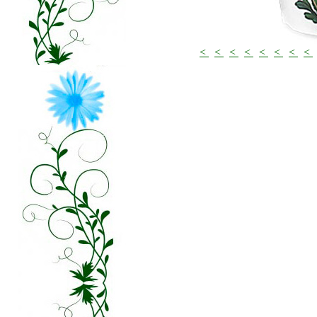
<
<
<
<
<
<
<
<