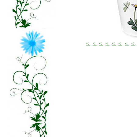
<
<
<
<
<
<
<
<