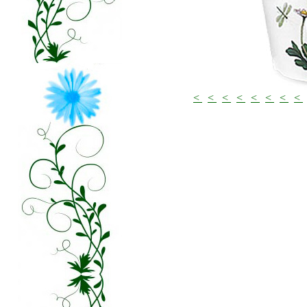
<
<
<
<
<
<
<
<