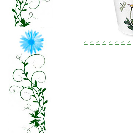
<
<
<
<
<
<
<
<