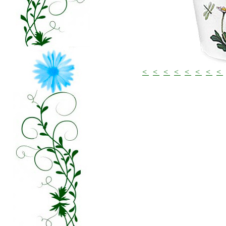
<
<
<
<
<
<
<
<