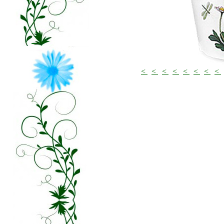
<
<
<
<
<
<
<
<