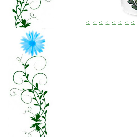
<
<
<
<
<
<
<
<