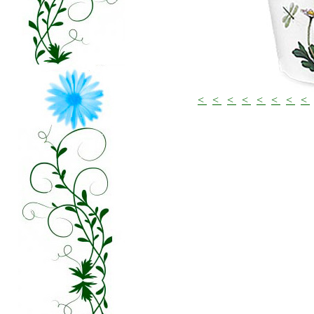
<
<
<
<
<
<
<
<