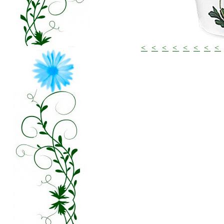
<
<
<
<
<
<
<
<