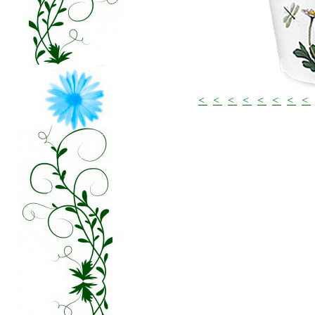
<
<
<
<
<
<
<
<