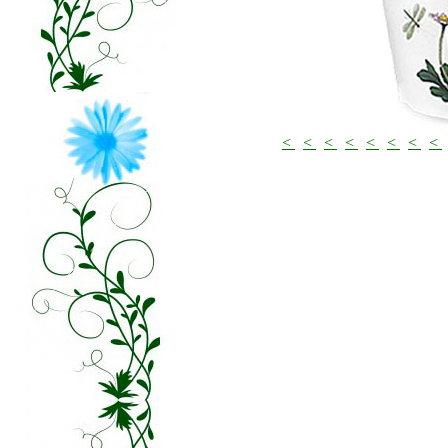
<
<
<
<
<
<
<
<