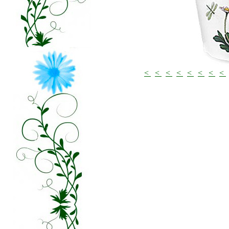
<
<
<
<
<
<
<
<